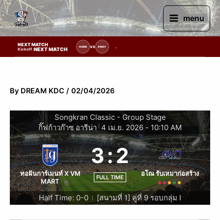
Skip
to
menu
content
NEXT MATCH
รายการแข่งขัน | รอระบุวันแข่งขัน | รอข้อมูลทีมแข่งขัน
VS
HOME
AWAY
NEXT MATCH
Kickoff :
By
DREAM KDC
/
02/04/2026
Songkran Classic - Group Stage
กิ๊ฟก้าวก๊าซ อารีน่า
4 เม.ย. 2026
-
10:10 AM
|
3
:
2
ทอฝันการ์เมนท์ X VM
อโณ รับเหมาก่อสร้าง
FULL TIME
MART
Half Time: 0-0
[สนามที่ 1] คู่ที่ 9 รอบกลุ่ม I
|