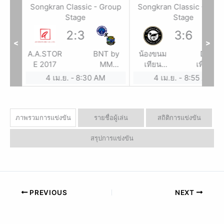
roup
Songkran Classic - Group
Songkran Classic - Gro
Stage
Stage
2
:
3
3
:
6
<
>
นดี By
A.A.STOR
BNT by
น้องขนม
DD นว
WS
E 2017
MM
เทียน
เพื่อสุข
STORE
By.บอสบอย
4 เม.ย.
-
8:30 AM
4 เม.ย.
-
8:55 AM
ภาพรวมการแข่งขัน
รายชื่อผู้เล่น
สถิติการแข่งขัน
สรุปการแข่งขัน
PREVIOUS
NEXT