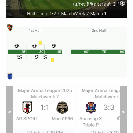
ณภัทร ศิริเตชะนนท์
31'
Half Time: 1-2
MatchWeek 7 Match 1
|
1st Half
2nd Half
15'
30'
45'
60'
75'
90'
2025
Major Arena League 2025
Major Arena League 20
Matchweek 7
Matchweek 7
1
:
1
3
:
3
<
>
ฝัน
AR SPORT
Mach1996
Anansup X
จีโน่การ
เมนท์
Triple P
x ฉาย
27 พ.ย.
-
7:20 PM
27 พ.ย.
-
8:10 PM