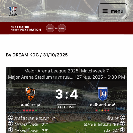
Skip
to
menu
content
NEXT MATCH
ยการแข่งขัน | รอระบุวันแข่งขัน | รอข้อมูลทีมแข่งขัน
VS
HOME
AWAY
NEXT MATCH
Kickoff :
By
DREAM KDC
/
31/10/2025
|
Major Arena League 2025
Matchweek 7
Major Arena Stadium สนามบอลหญ้าเทียมในร่มขอนแก่น
27 พ.ย. 2025
-
6:30 PM
|
3
:
4
เดชดำรงกุล
ทอฝันการ์เมนท์
FULL TIME
ภัทร์ธรเอก พรมนา
7'
ต้น
9'
วัชรพล ไพชะ
22'
ณัชพล จงหมั่น
10'
วัชรพล ไพชะ
38'
เจ๋ง
24'