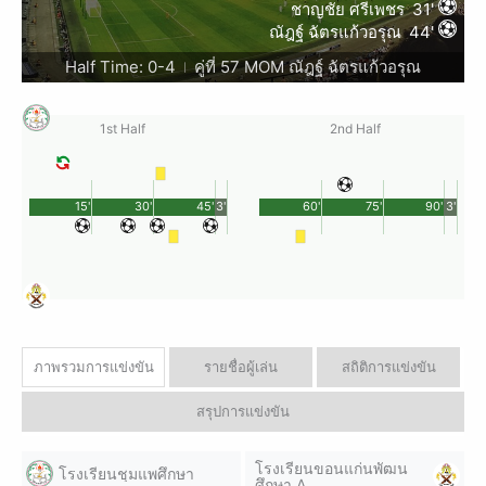
ชาญชัย ศรีเพชร
31'
ณัฎฐ์ ฉัตรแก้วอรุณ
44'
Half Time: 0-4
คู่ที่ 57 MOM ณัฎฐ์ ฉัตรแก้วอรุณ
|
1st Half
2nd Half
15'
30'
45'
3'
60'
75'
90'
3'
ภาพรวมการแข่งขัน
รายชื่อผู้เล่น
สถิติการแข่งขัน
สรุปการแข่งขัน
โรงเรียนขอนแก่นพัฒน
โรงเรียนชุมแพศึกษา
ศึกษา A