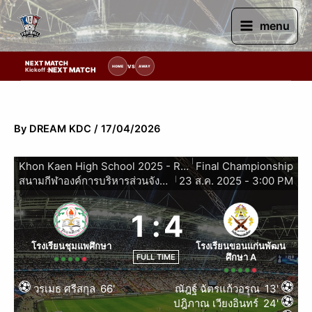
Skip
to
menu
content
NEXT MATCH
ายการแข่งขัน | รอระบุวันแข่งขัน | รอข้อมูลทีมแข่งขัน
VS
HOME
AWAY
NEXT MATCH
Kickoff :
By
DREAM KDC
/
17/04/2026
|
Khon Kaen High School 2025 - Round 16 Team
Final Championship
สนามกีฬาองค์การบริหารส่วนจังหวัดขอนแก่น
23 ส.ค. 2025
-
3:00 PM
|
1
:
4
โรงเรียนชุมแพศึกษา
โรงเรียนขอนแก่นพัฒน
ศึกษา A
FULL TIME
วรเมธ ศรีสกุล
66'
ณัฎฐ์ ฉัตรแก้วอรุณ
13'
ปฎิภาณ เวียงอินทร์
24'