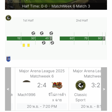
Half Time: 0-0
MatchWeek 6 Match 3
|
1st Half
2nd Half
15'
30'
45'
3'
60'
75'
90'
3'
2025
Major Arena League 2025
Major Arena League 20
Matchweek 6
Matchweek 6
2
:
4
3
:
2
<
>
รงกุล
Mach1996
จีโน่การค้า
Classic
ทอฝัน
x ฉาย
Sport
การ์เมน
20 พ.ย.
-
7:20 PM
20 พ.ย.
-
8:10 PM