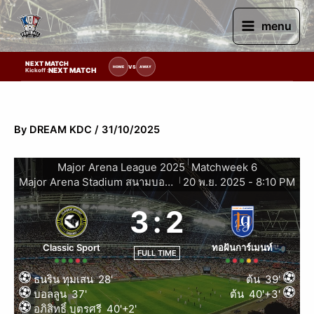
Skip
to
menu
content
NEXT MATCH
วันแข่งขัน | รอข้อมูลทีมแข่งขัน
VS
HOME
AWAY
NEXT MATCH
Kickoff :
By
DREAM KDC
/
31/10/2025
|
Major Arena League 2025
Matchweek 6
Major Arena Stadium สนามบอลหญ้าเทียมในร่มขอนแก่น
20 พ.ย. 2025
-
8:10 PM
|
3
:
2
Classic Sport
ทอฝันการ์เมนท์
FULL TIME
ธนริน ทุมเสน
28'
ต้น
39'
บอลลูน
37'
ต้น
40'+3'
อภิสิทธิ์ บุตรศรี
40'+2'