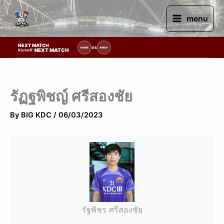
Skip
to
menu
content
NEXT MATCH
รายการแข่งขัน | รอระบุวันแข่งขัน | รอข้อมูลทีมแข่งขัน
VS
HOME
AWAY
NEXT MATCH
Kickoff :
รัฏฐพิชญ์ ศรีสองชัย
By
BIG KDC
/
06/03/2023
รัฐพิชร ศรีสองชัย