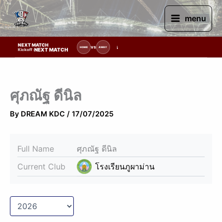
Skip
to
menu
content
NEXT MATCH
รายการแข่งขัน | รอระบุวันแข่งขัน | รอข้อมูลทีมแข่งขัน
VS
HOME
AWAY
NEXT MATCH
Kickoff :
ศุภณัฐ ดีนิล
By
DREAM KDC
/
17/07/2025
Full Name
ศุภณัฐ ดีนิล
Current Club
โรงเรียนภูผาม่าน