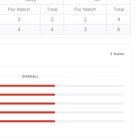
Per Match
Total
Per Match
Total
3
3
2
4
4
4
3
6
2 teams
OVERALL