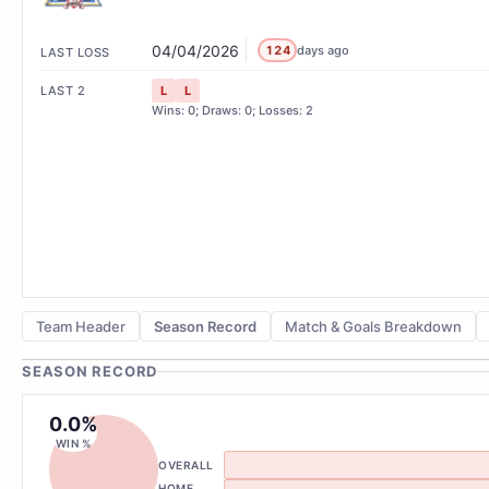
04/04/2026
124
days ago
LAST LOSS
LAST 2
L
L
Wins: 0; Draws: 0; Losses: 2
Team Header
Season Record
Match & Goals Breakdown
SEASON RECORD
0.0%
WIN %
OVERALL
HOME