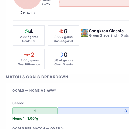
AWAY
2
PLAYED
4
6
Songkran Classic
Group Stage
2nd
·
0 pts
2.00 / game
3.00 / game
Goals For
Goals Against
-2
0
-1.00 / game
0% of games
Goal Difference
Clean Sheets
MATCH & GOALS BREAKDOWN
GOALS — HOME VS AWAY
Scored
1
3
Home 1 · 1.00/g
GOALS PER MATCH — OVER %