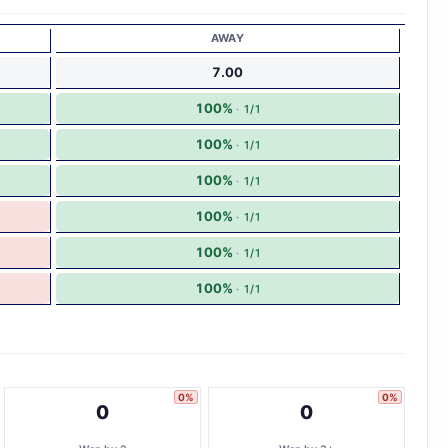
AWAY
7.00
100%
1/1
100%
1/1
100%
1/1
100%
1/1
100%
1/1
100%
1/1
0%
0%
0
0