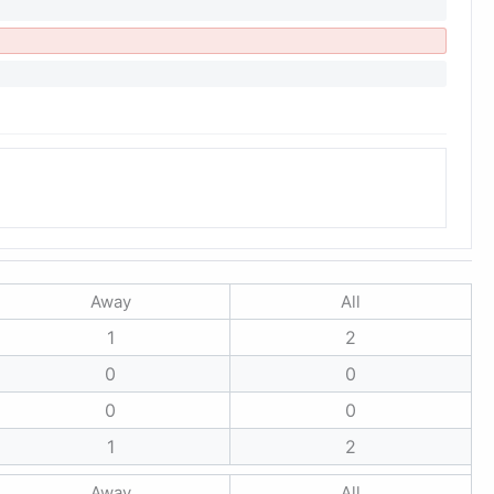
Away
All
1
2
0
0
0
0
1
2
Away
All