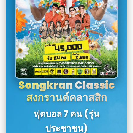
Songkran Classic
สงกรานต์คลาสสิก
ฟุตบอล 7 คน (รุ่น
ประชาชน)