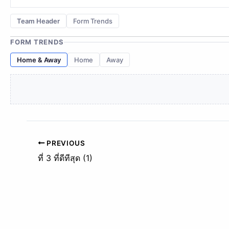
Team Header
Form Trends
FORM TRENDS
Home & Away
Home
Away
PREVIOUS
ที่ 3 ที่ดีทีสุด (1)