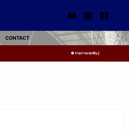
CONTACT
รายการแข่งขัน | รอระบุวันแข่งขัน | ร