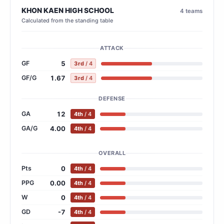
KHON KAEN HIGH SCHOOL
4 teams
Calculated from the standing table
ATTACK
5
GF
3rd
/ 4
1.67
GF/G
3rd
/ 4
DEFENSE
12
GA
4th
/ 4
4.00
GA/G
4th
/ 4
OVERALL
0
Pts
4th
/ 4
0.00
PPG
4th
/ 4
0
W
4th
/ 4
-7
GD
4th
/ 4