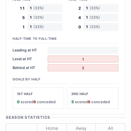
11
2
1
(33%)
1
(33%)
5
4
1
(33%)
1
(33%)
1
0
1
(33%)
1
(33%)
HALF-TIME TO FULL-TIME
Leading at HT
Level at HT
1
Behind at HT
2
GOALS BY HALF
1ST HALF
2ND HALF
0
scored
6
conceded
5
scored
6
conceded
SEASON STATISTICS
Home
Away
All