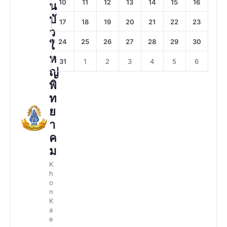
10
11
12
13
14
15
16
น
บั
17
18
19
20
21
22
23
ว
24
25
26
27
28
29
30
ใ
ห
31
1
2
3
4
5
6
ญ่
พิ
ท
ย
า
ค
ม
K
h
o
n
K
a
e