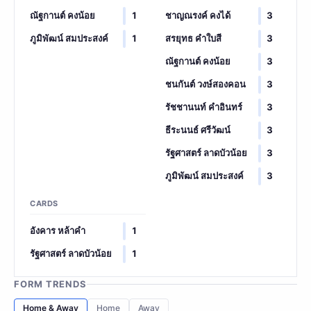
ณัฐกานต์ คงน้อย
1
ชาญณรงค์ คงได้
3
ภูมิพัฒน์ สมประสงค์
1
สรยุทธ คำใบสี
3
ณัฐกานต์ คงน้อย
3
ชนกันต์ วงษ์สองคอน
3
รัชชานนท์ คำอินทร์
3
ธีระนนธ์ ศรีวัฒน์
3
รัฐศาสตร์ ลาดบัวน้อย
3
ภูมิพัฒน์ สมประสงค์
3
CARDS
อังคาร หล้าคำ
1
รัฐศาสตร์ ลาดบัวน้อย
1
FORM TRENDS
Home & Away
Home
Away