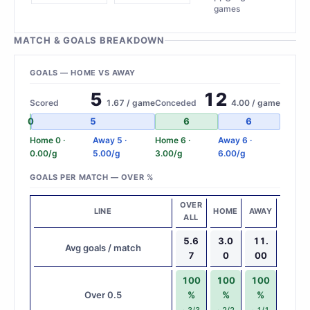
games
MATCH & GOALS BREAKDOWN
GOALS — HOME VS AWAY
5
12
Scored
1.67 / game
Conceded
4.00 / game
0
5
6
6
Home 0 ·
Away 5 ·
Home 6 ·
Away 6 ·
0.00/g
5.00/g
3.00/g
6.00/g
GOALS PER MATCH — OVER %
OVER
LINE
HOME
AWAY
ALL
5.6
3.0
11.
Avg goals / match
7
0
00
100
100
100
Over 0.5
%
%
%
3/3
2/2
1/1