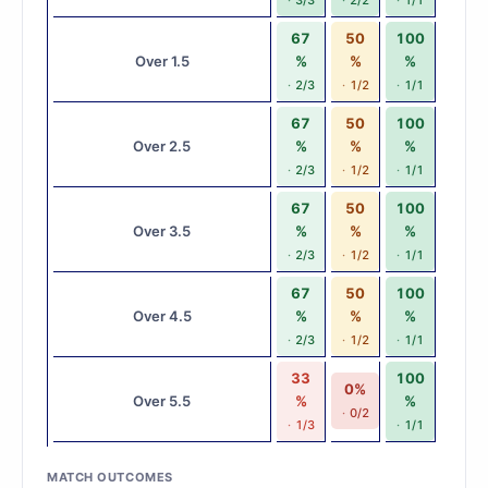
67
50
100
Over 1.5
%
%
%
2/3
1/2
1/1
67
50
100
Over 2.5
%
%
%
2/3
1/2
1/1
67
50
100
Over 3.5
%
%
%
2/3
1/2
1/1
67
50
100
Over 4.5
%
%
%
2/3
1/2
1/1
33
100
0%
Over 5.5
%
%
0/2
1/3
1/1
MATCH OUTCOMES