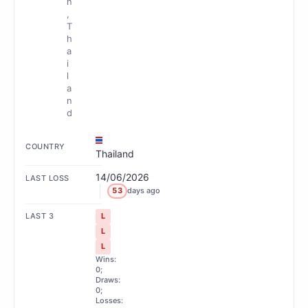
n
,
T
h
a
i
l
a
n
d
COUNTRY
Thailand
14/06/2026
LAST LOSS
53
days ago
LAST 3
L
L
L
Wins:
0;
Draws:
0;
Losses: