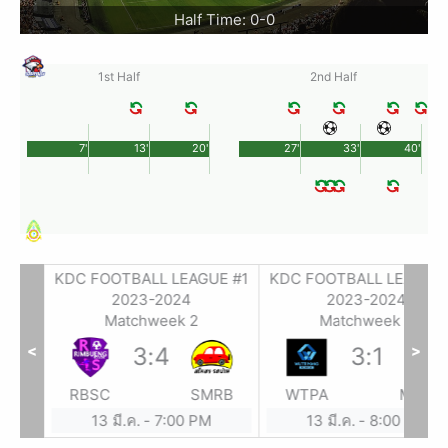
Half Time: 0-0
1st Half
2nd Half
7'
13'
20'
27'
33'
40'
E #1
KDC FOOTBALL LEAGUE #1
KDC FOOTBALL LEAGUE 
2023-2024
2023-2024
Matchweek 2
Matchweek 2
<
>
3
:
4
3
:
1
BC
RBSC
SMRB
WTPA
MKUT
13 มี.ค.
-
7:00 PM
13 มี.ค.
-
8:00 PM