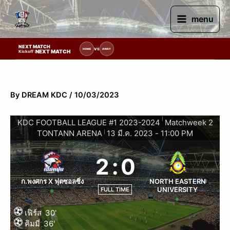
Skip
to
menu
content
NEXT MATCH
ยการแข่งขัน | รอระบุวันแข่งขัน | รอข้อมูลทีมแข่งขัน
VS
HOME
AWAY
NEXT MATCH
Kickoff :
By
DREAM KDC
/
10/03/2023
|
KDC FOOTBALL LEAGUE #1 2023-2024
Matchweek 2
TONTANN ARENA
13 มี.ค. 2023
-
11:00 PM
|
2
:
0
ก.พงศกร X ฟุตซอลซิ่ง
NORTH EASTERN
UNIVERSITY
FULL TIME
เฟิร์ส
30'
คิมมี่
36'