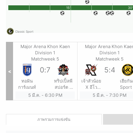
15'
30'
Classic Sport
Major Arena Khon Kaen
Major Arena Khon Kae
Division 1
Division 1
Matchweek 5
Matchweek 5
0
:
7
5
:
4
<
ทอฝัน
ทริปเปิ้ลพี
เจ้าสัวน้อย
เฮียกัน
การ์เมนท์
สปอร์ต x
X อีโว
Sport
ด่านตรวจ
สปอร์ต
ช่างน้อย
5 มี.ค.
-
6:30 PM
5 มี.ค.
-
7:30 PM
ขอนแก่น
สร้างบ้
by นำเจริญ
สป
ภาพรวมการแข่งขัน