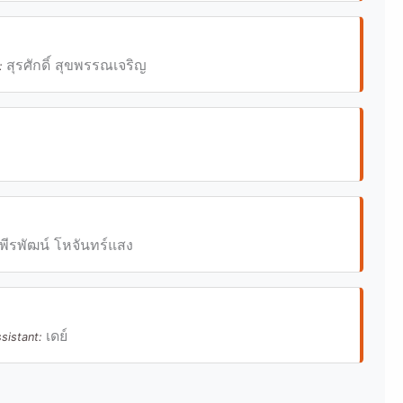
สุรศักดิ์ สุขพรรณเจริญ
t:
พีรพัฒน์ โหจันทร์แสง
เดย์
ssistant: