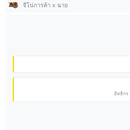
จีโน่การค้า x ฉาย
อิทธิกร 