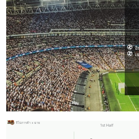
อิ
เ
จีโน่การค้า x ฉาย
1st Half