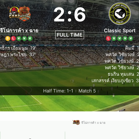
2
:
6
จีโน่การค้า x ฉาย
Classic Sport
FULL TIME
D
L
W
W
W
L
W
W
W
W
ทธิกร เอี่ยมนูน
19'
คิมมี่
1
จษฎา พระไชย
37'
พศวัต วิชัยวงษ์
พศวัต วิชัยวงษ์
2
พศวัต วิชัยวงษ์
2
ธนริน ทุมเสน
2
เสกสรรค์ เงียบภูเขียว
3
Half Time: 1-1
Match 5
|
จีโน่การค้า x ฉาย