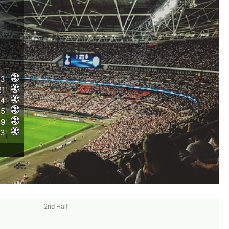
3'
21'
4'
5'
9'
3'
2nd Half