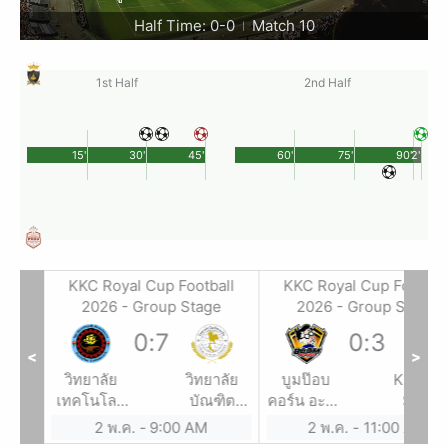
Half Time: 0-0
Match 10
|
1st Half
2nd Half
15'
30'
45'
60'
75'
90'
2'
all
KKC Royal Cup Football
KKC Royal Cup Footbal
e
2026 - Group Stage
2026 - Group Stage
0
:
7
0
:
3
<
>
รียน
วิทยาลัย
วิทยาลัย
บูมป๊อบ
KDC x 
งหวัด
เทคโนโลยี
บัณฑิต
คอร์น อะคา
SPOR
แก่น
ภูเวียง
เอเซีย
เดมี่
2 พ.ค.
-
9:00 AM
2 พ.ค.
-
11:00 AM
พณิชยการ