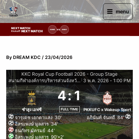
Skip
to
menu
content
NEXT MATCH
ายการแข่งขัน | รอระบุวันแข่งขัน | รอข้อมูลทีมแข่งขัน
VS
HOME
AWAY
NEXT MATCH
Kickoff :
By
DREAM KDC
/
23/04/2026
KKC Royal Cup Football 2026 - Group Stage
สนามกีฬาองค์การบริหารส่วนจังหวัดขอนแก่น
3 พ.ค. 2026
-
1:00 PM
|
4
:
1
FULL TIME
ซำสูง เอฟซี
PKKUFC x Wakeup Sport
จารุเดช เอกตาแสง
30'
อภินันท์ จันทดี
84'
อิสระพงษ์ มูลสาร
34'
ธนภัทร มัครมย์
44'
อิสระพงษ์ มูลสาร
90'+2'