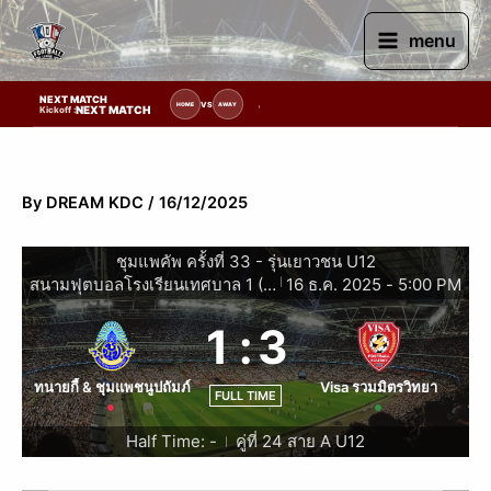
Skip
to
menu
content
NEXT MATCH
รายการแข่งขัน | รอระบุวันแข่งขัน | รอข้อมูลทีมแข่งขัน
VS
HOME
AWAY
NEXT MATCH
Kickoff :
By
DREAM KDC
/
16/12/2025
ชุมแพคัพ ครั้งที่ 33 - รุ่นเยาวชน U12
สนามฟุตบอลโรงเรียนเทศบาล 1 (สำนักงานสลากกินแบ่งรัฐบาลอุปถัมภ์)
16 ธ.ค. 2025
-
5:00 PM
|
1
:
3
ทนายกี้ & ชุมแพชนูปถัมภ์
Visa รวมมิตรวิทยา
FULL TIME
Half Time: -
คู่ที่ 24 สาย A U12
|