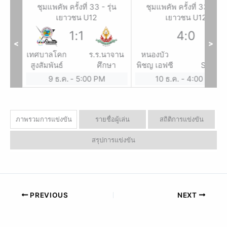
ุ่น
ชุมแพคัพ ครั้งที่ 33 - รุ่น
ชุมแพคัพ ครั้งที่ 33 - รุ่น
เยาวชน U12
เยาวชน U12
1
:
1
4
:
0
<
>
ี้ &
เทศบาลโคก
ร.ร.นาจาน
หนองบัว
NK
ชนูป
สูงสัมพันธ์
ศึกษา
พิชญ เอฟซี
SCHO
ภ์
ACADE
9 ธ.ค.
-
5:00 PM
10 ธ.ค.
-
4:00 PM
ภาพรวมการแข่งขัน
รายชื่อผู้เล่น
สถิติการแข่งขัน
สรุปการแข่งขัน
PREVIOUS
NEXT