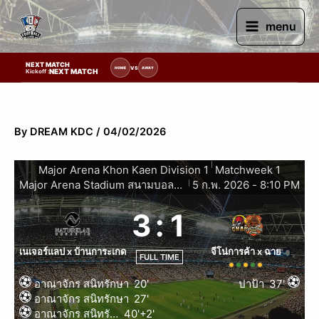
Skip
to
menu
content
NEXT MATCH
ายการแข่งขัน | รอระบุวันแข่งขัน | รอข้อมูลทีมแข่งขัน
VS
HOME
AWAY
NEXT MATCH
Kickoff :
By
DREAM KDC
/
04/02/2026
|
Major Arena Khon Kaen Division 1
Matchweek 1
Major Arena Stadium สนามบอลหญ้าเทียมในร่มขอนแก่น
5 ก.พ. 2026
-
8:10 PM
|
3
:
1
เนเจอร์แลป x บ้านการะเกด
จีโน่การค้า x ฉาย
FULL TIME
อาณาจักร สนิทรักษา
20'
ปาป้า
37'
อาณาจักร สนิทรักษา
27'
อาณาจักร สนิทรักษา
40'+2'