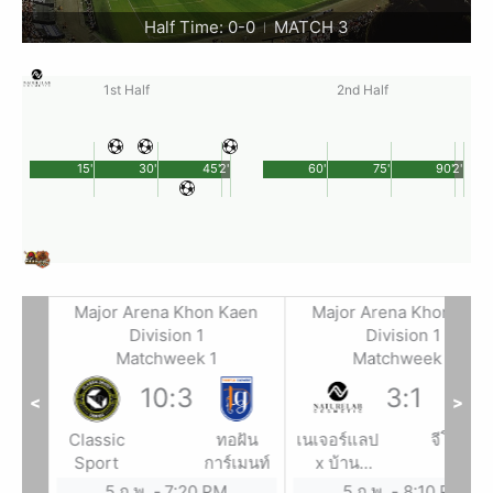
Half Time: 0-0
MATCH 3
|
1st Half
2nd Half
15'
30'
45'
2'
60'
75'
90'
2'
aen
Major Arena Khon Kaen
Major Arena Khon Kae
Division 1
Division 1
Matchweek 1
Matchweek 1
10
:
3
3
:
1
<
>
วน้อย
Classic
ทอฝัน
เนเจอร์แลป
จีโน่การ
ีโว
Sport
การ์เมนท์
x บ้าน
x ฉาย
ร์ต
การะเกด
5 ก.พ.
-
7:20 PM
5 ก.พ.
-
8:10 PM