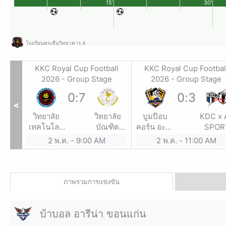
15'
30'
โรงเรียนพระยืนวิทยาคาร A
all
KKC Royal Cup Football
KKC Royal Cup Footbal
e
2026 - Group Stage
2026 - Group Stage
0
:
7
0
:
3
<
รียน
วิทยาลัย
วิทยาลัย
บูมป๊อบ
KDC x 
งหวัด
เทคโนโลยี
บัณฑิต
คอร์น อะคา
SPOR
แก่น
ภูเวียง
เอเซีย
เดมี่
2 พ.ค.
-
9:00 AM
2 พ.ค.
-
11:00 AM
พณิชยการ
ภาพรวมการแข่งขัน
บ้าบอล อารีน่า ขอนแก่น