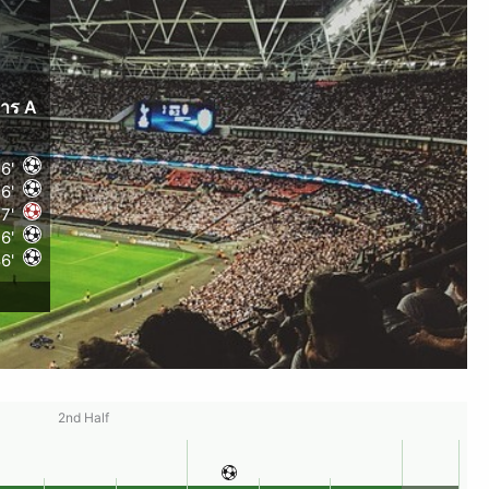
คาร A
6'
16'
7'
6'
6'
2nd Half