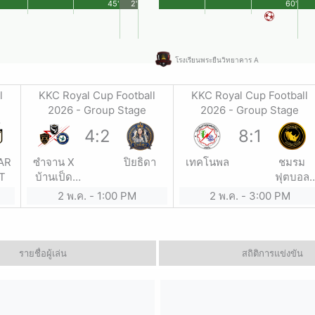
45'
2'
60'
โรงเรียนพระยืนวิทยาคาร A
l
KKC Royal Cup Football
KKC Royal Cup Football
2026 - Group Stage
2026 - Group Stage
4
:
2
8
:
1
AR
ซำจาน X
ปิยธิดา
เทคโนพล
ชมรม
T
บ้านเป็ด
ฟุตบอล
โชค
อำเภอบ้า
2 พ.ค.
-
1:00 PM
2 พ.ค.
-
3:00 PM
ชนม์119
แฮด
รายชื่อผู้เล่น
สถิติการแข่งขัน