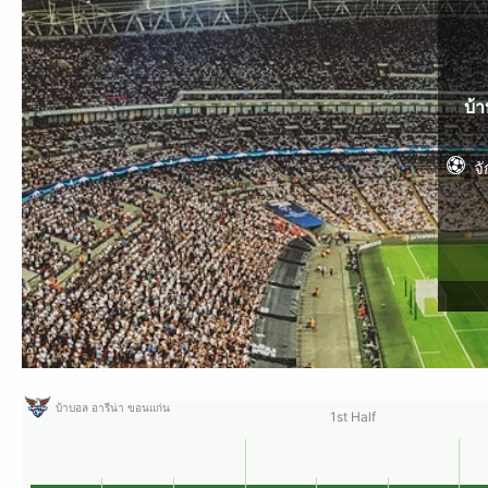
บ้
จ
บ้าบอล อารีน่า ขอนแก่น
1st Half