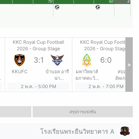
75'
90'
4'
KKC Royal Cup Football
KKC Royal Cup Football
2026 - Group Stage
2026 - Group Stage
3
:
1
6
:
0
>
KKUFC
บ้าบอล อารี
มหาวิทยาลั
สปอร์ต
น่า
ยภาคตะวัน
อัพเกรด x
น
ขอนแก่น
ออกเฉียง
สาวะถีCY
2 พ.ค.
-
5:00 PM
2 พ.ค.
-
7:00 PM
เหนือ
สรุปการแข่งขัน
โรงเรียนพระยืนวิทยาคาร A