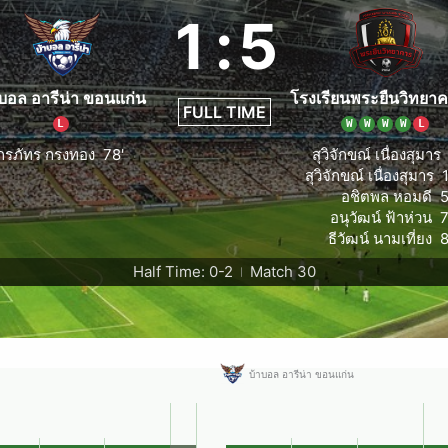
1
:
5
าบอล อารีน่า ขอนแก่น
โรงเรียนพระยืนวิทยา
FULL TIME
L
W
W
W
W
L
ักรภัทร กรงทอง
78'
สุวิจักขณ์ เนื่องสุมาร
สุวิจักขณ์ เนื่องสุมาร
อชิตพล หอมดี
5
อนุวัฒน์ ฟ้าห่วน
7
ธีวัฒน์ นามเที่ยง
8
Half Time: 0-2
Match 30
|
บ้าบอล อารีน่า ขอนแก่น