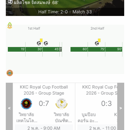
ผลิตโชค จิตสมพงษ์
68'
Half Time: 2-0
Match 33
|
1st Half
2nd Half
15'
30'
45'
2'
60'
75'
90'
all
KKC Royal Cup Football
KKC Royal Cup Footbal
e
2026 - Group Stage
2026 - Group Stage
0
:
7
0
:
3
<
>
รียน
วิทยาลัย
วิทยาลัย
บูมป๊อบ
KDC x 
งหวัด
เทคโนโลยี
บัณฑิต
คอร์น อะคา
SPOR
แก่น
ภูเวียง
เอเซีย
เดมี่
2 พ.ค.
-
9:00 AM
2 พ.ค.
-
11:00 AM