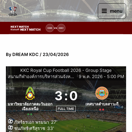
Skip
to
menu
content
NEXT MATCH
ายการแข่งขัน | รอระบุวันแข่งขัน | รอข้อมูลทีมแข่งขัน
VS
HOME
AWAY
NEXT MATCH
Kickoff :
By
DREAM KDC
/
23/04/2026
KKC Royal Cup Football 2026 - Group Stage
สนามกีฬาองค์การบริหารส่วนจังหวัดขอนแก่น
9 พ.ค. 2026
-
5:00 PM
|
3
:
0
มหาวิทยาลัยภาคตะวันออก
เทศบาลตำบลสาวะถี
เฉียงเหนือ
FULL TIME
ภัทร์ธรเอก พรมนา
27'
ชนภัทร์ ศรีสุราช
33'