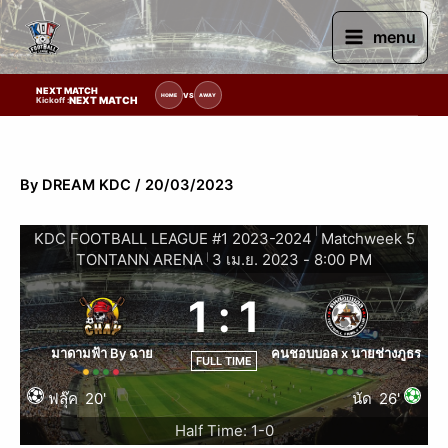
Skip
to
menu
content
NEXT MATCH
ยการแข่งขัน | รอระบุวันแข่งขัน | รอข้อมูลทีมแข่งขัน
VS
HOME
AWAY
NEXT MATCH
Kickoff :
By
DREAM KDC
/
20/03/2023
|
KDC FOOTBALL LEAGUE #1 2023-2024
Matchweek 5
TONTANN ARENA
3 เม.ย. 2023
-
8:00 PM
|
1
:
1
มาดามฟ้า By ฉาย
คนชอบบอล x นายช่างภูธร
FULL TIME
ฟลุ๊ค
20'
นัด
26'
Half Time: 1-0