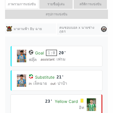
ภาพรวมการแข่งขัน
รายชื่อผู้เล่น
สถิติการแข่งขัน
สรุปการแข่งขัน
คนชอบบอล x นายช่าง
มาดามฟ้า By ฉาย
ภูธร
Goal
20'
1:0
เฟรม
ฟลุ๊ค
assistant:
Substitute
21'
เจ็ทฉาย
ปาป้า
in:
out:
23'
Yellow Card
อิท