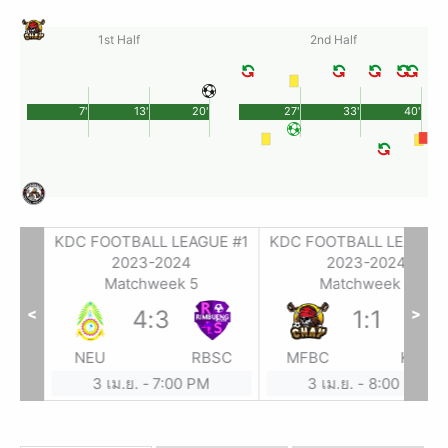
1st Half
2nd Half
7'
13'
20'
27'
33'
40'
E #1
KDC FOOTBALL LEAGUE #1
KDC FOOTBALL LEAGUE 
2023-2024
2023-2024
Matchweek 5
Matchweek 5
<
>
4
:
3
1
:
1
SP
NEU
RBSC
MFBC
KCBN
3 เม.ย.
-
7:00 PM
3 เม.ย.
-
8:00 PM