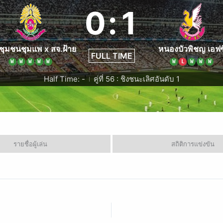
0
:
1
.ชุมชนชุมแพ x สจ.ฝ้าย
หนองบัวพิชญ เอฟซ
FULL TIME
W
W
W
W
W
W
L
W
W
W
Half Time: -
คู่ที่ 56 : ชิงชนะเลิศอันดับ 1
|
รายชื่อผู้เล่น
สถิติการแข่งขัน