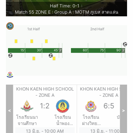
Half Time: 0-1
|
Match 55 ZONE E : Group A : MOTM ภูเบส สาดแล่น
1st Half
2nd Half
15'
30'
45'
3'
60'
75'
90'
3'
HOOL
KHON KAEN HIGH SCHOOL
KHON KAEN HIGH SCHO
- ZONE A
- ZONE A
1
:
2
6
:
5
<
>
รียน
โรงเรียนนา
โรงเรียน
โรงเรียน
บัวใหญ่
ัตน์
จานศึกษา
น้ำพอง
ฝางวิทยา
ยาคม
ศึกษา
ยน
13 มิ.ย.
-
10:00 AM
13 มิ.ย.
-
11:00 AM