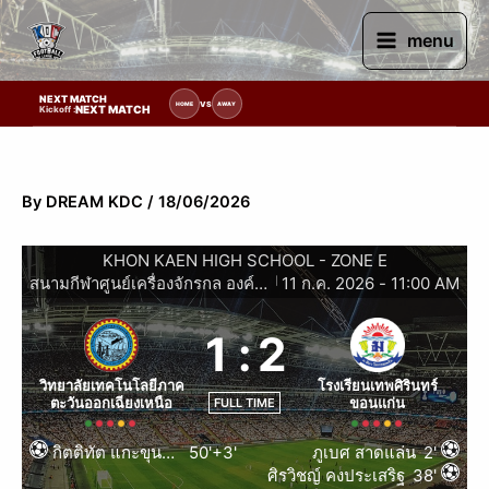
Skip
to
menu
content
NEXT MATCH
ยการแข่งขัน | รอระบุวันแข่งขัน | รอข้อมูลทีมแข่งขัน
VS
HOME
AWAY
NEXT MATCH
Kickoff :
By
DREAM KDC
/
18/06/2026
KHON KAEN HIGH SCHOOL - ZONE E
สนามกีฬาศูนย์เครื่องจักรกล องค์การบริหารส่วนจังหวัดขอนแก่น
11 ก.ค. 2026
-
11:00 AM
|
1
:
2
วิทยาลัยเทคโนโลยีภาค
โรงเรียนเทพศิรินทร์
ตะวันออกเฉียงเหนือ
ขอนแก่น
FULL TIME
กิตติทัต แกะขุนทด
50'+3'
ภูเบศ สาดแล่น
2'
ศิรวิชญ์ คงประเสริฐ
38'