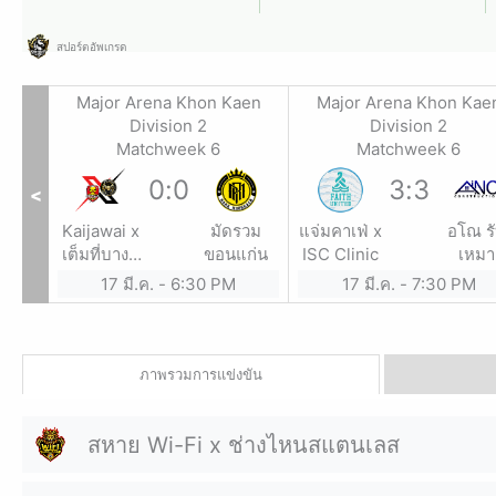
สปอร์ตอัพเกรด
Major Arena Khon Kaen
Major Arena Khon Kae
Division 2
Division 2
Matchweek 6
Matchweek 6
0
:
0
3
:
3
<
Kaijawai x
มัดรวม
แจ่มคาเฟ่ x
อโณ ร
เต็มที่บางสี
ขอนแก่น
ISC Clinic
เหมา
เสื้อ x ทีเด็ด
ก่อสร้
17 มี.ค.
-
6:30 PM
17 มี.ค.
-
7:30 PM
บ้านเซียน
เขีย
ภาพรวมการแข่งขัน
สหาย Wi-Fi x ช่างไหนสแตนเลส