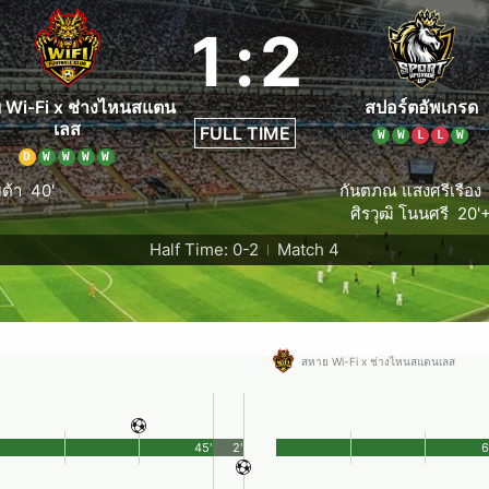
1
:
2
 Wi-Fi x ช่างไหนสแตน
สปอร์ตอัพเกรด
เลส
FULL TIME
W
W
L
L
W
D
W
W
W
W
บต้า
40'
กันตภณ แสงศรีเรือง
ศิรวุฒิ โนนศรี
20'+
Half Time: 0-2
Match 4
|
สหาย Wi-Fi x ช่างไหนสแตนเลส
45'
2'
6