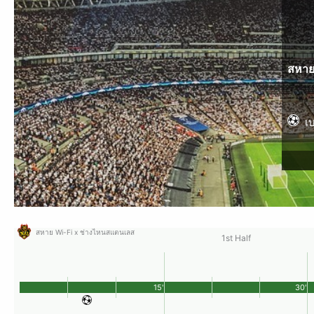
สหาย
เ
สหาย Wi-Fi x ช่างไหนสแตนเลส
1st Half
15'
30'