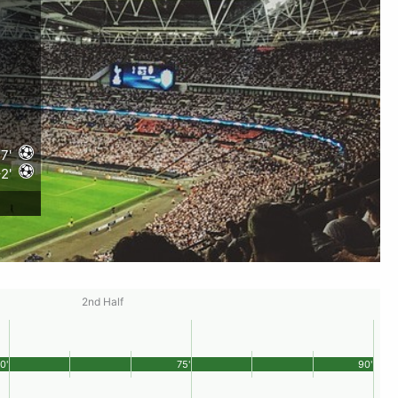
7'
2'
2nd Half
0'
75'
90'