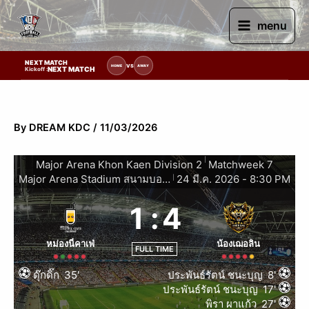
Skip
to
menu
content
NEXT MATCH
ยการแข่งขัน | รอระบุวันแข่งขัน | รอข้อมูลทีมแข่งขัน
VS
HOME
AWAY
NEXT MATCH
Kickoff :
By
DREAM KDC
/
11/03/2026
|
Major Arena Khon Kaen Division 2
Matchweek 7
Major Arena Stadium สนามบอลหญ้าเทียมในร่มขอนแก่น
24 มี.ค. 2026
-
8:30 PM
|
1
:
4
หม่องนี่คาเฟ่
น้องเฌอลิน
FULL TIME
ดุ๊กดิ๊ก
35'
ประพันธ์รัตน์ ชนะบุญ
8'
ประพันธ์รัตน์ ชนะบุญ
17'
พิรา ผาแก้ว
27'