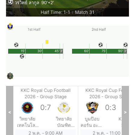
วรวิทย์ ลากูล
90'+2'
Half Time: 1-1
Match 31
|
1st Half
2nd Half
15'
30'
45'
3'
60'
75'
90'
3'
all
KKC Royal Cup Football
KKC Royal Cup Footbal
e
2026 - Group Stage
2026 - Group Stage
0
:
7
0
:
3
<
>
รียน
วิทยาลัย
วิทยาลัย
บูมป๊อบ
KDC x 
งหวัด
เทคโนโลยี
บัณฑิต
คอร์น อะคา
SPOR
แก่น
ภูเวียง
เอเซีย
เดมี่
2 พ.ค.
-
9:00 AM
2 พ.ค.
-
11:00 AM