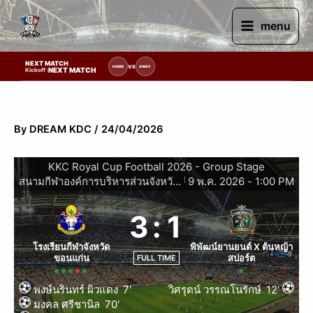
Skip
to
menu
content
NEXT MATCH
ยการแข่งขัน | รอระบุวันแข่งขัน | รอข้อมูลทีมแข่งขัน
VS
HOME
AWAY
NEXT MATCH
Kickoff :
By
DREAM KDC
/
24/04/2026
KKC Royal Cup Football 2026 - Group Stage
สนามกีฬาองค์การบริหารส่วนจังหวัดขอนแก่น
9 พ.ค. 2026
-
1:00 PM
|
3
:
1
โรงเรียนกีฬาจังหวัด
พิพัฒน์ยานยนต์ X ต้นหญ้า
ขอนแก่น
สปอร์ต
FULL TIME
พงษ์นรินทร์ ผิวแดง
7'
วิศรุตน์ วรรณโนรักษ์
12'
มงคล ศรีชานิล
70'