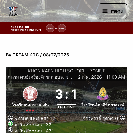
Skip
to
menu
content
NEXT MATCH
ยการแข่งขัน | รอระบุวันแข่งขัน | รอข้อมูลทีมแข่งขัน
VS
HOME
AWAY
NEXT MATCH
Kickoff :
By
DREAM KDC
/
08/07/2026
KHON KAEN HIGH SCHOOL - ZONE E
สนาม ศูนย์เครื่องจักรกล อบจ. ขอนแก่น
12 ก.ค. 2026
-
11:00 AM
|
3
:
1
โรงเรียนนครขอนแก่น
โรงเรียนโคกสีพิทยาสรรพ์
FULL TIME
พัทธพล แพงปัสสา
12'
จักรพรรดิ์ กุดทิง
6'
ตะวัน สุขขุนทด
32'
ตะวัน สุขขุนทด
43'