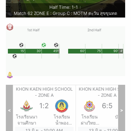
Half Time: 1-1
|
Match 62 ZONE E : Group C : MOTM ตะวัน สุขขุนทด
1st Half
2nd Half
15'
30'
45'
1'
60'
75'
90'
4'
HOOL
KHON KAEN HIGH SCHOOL
KHON KAEN HIGH SCHO
- ZONE A
- ZONE A
1
:
2
6
:
5
<
>
รียน
โรงเรียนนา
โรงเรียน
โรงเรียน
บัวใหญ่
ัตน์
จานศึกษา
น้ำพอง
ฝางวิทยา
ยาคม
ศึกษา
ยน
13 มิ.ย.
-
10:00 AM
13 มิ.ย.
-
11:00 AM