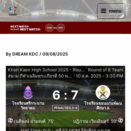
Skip
to
menu
content
NEXT MATCH
ายการแข่งขัน | รอระบุวันแข่งขัน | รอข้อมูลทีมแข่งขัน
VS
HOME
AWAY
NEXT MATCH
Kickoff :
By
DREAM KDC
/
09/08/2025
|
Khon Kaen High School 2025 - Round 16 Team
Round of 8 Team
สนาม กีฬาเฉลิมพระเกียรติ 50 พรรษา มหาวิทยาลัยขอนแก่น
10 ส.ค. 2025
-
3:30 PM
|
6
:
7
โรงเรียนศรีกระนวน
โรงเรียนขอนแก่นพัฒน
วิทยาคม
ศึกษา A
PENALTIES 5-6
เนติพงษ์ ฝ่ายสงค์
75'
ปฎิภาณ เวียงอินทร์
50'
Half Time: 0-0
คู่ที่ 53 MOM จิรัฏฐิกร พลเดช
|