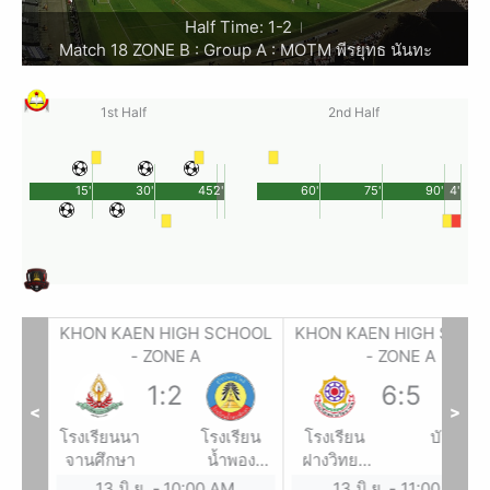
Half Time: 1-2
|
Match 18 ZONE B : Group A : MOTM พีรยุทธ นันทะ
1st Half
2nd Half
15'
30'
45'
2'
60'
75'
90'
4'
HOOL
KHON KAEN HIGH SCHOOL
KHON KAEN HIGH SCHO
- ZONE A
- ZONE A
1
:
2
6
:
5
<
>
รียน
โรงเรียนนา
โรงเรียน
โรงเรียน
บัวใหญ่
ัตน์
จานศึกษา
น้ำพอง
ฝางวิทยา
ยาคม
ศึกษา
ยน
13 มิ.ย.
-
10:00 AM
13 มิ.ย.
-
11:00 AM