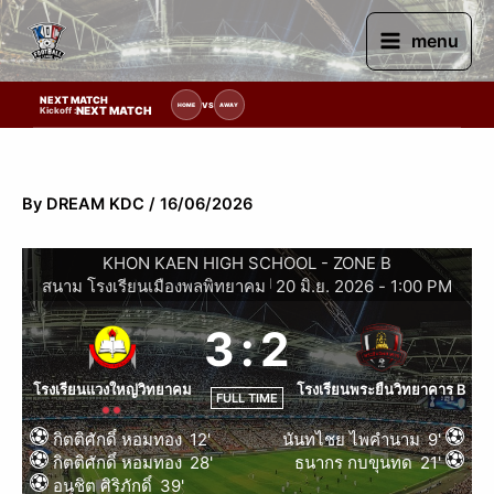
Skip
to
menu
content
NEXT MATCH
การแข่งขัน | รอระบุวันแข่งขัน | รอข้อมูลทีมแข่งขัน
VS
HOME
AWAY
NEXT MATCH
Kickoff :
By
DREAM KDC
/
16/06/2026
KHON KAEN HIGH SCHOOL - ZONE B
สนาม โรงเรียนเมืองพลพิทยาคม
20 มิ.ย. 2026
-
1:00 PM
|
3
:
2
โรงเรียนแวงใหญ่วิทยาคม
โรงเรียนพระยืนวิทยาคาร B
FULL TIME
กิตติศักดิ์ หอมทอง
12'
นันทไชย ไพคำนาม
9'
กิตติศักดิ์ หอมทอง
28'
ธนากร กบขุนทด
21'
อนุชิต ศิริภักดิ์
39'