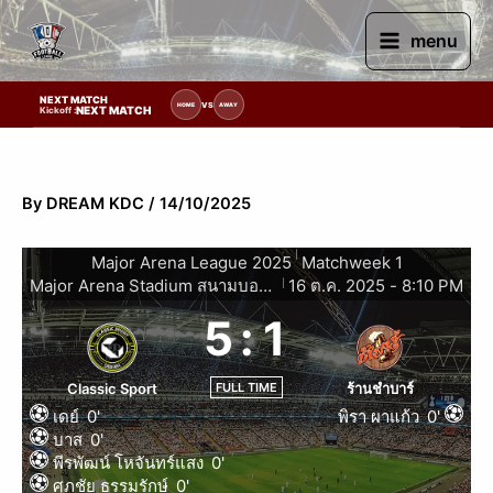
Skip
to
menu
content
NEXT MATCH
ายการแข่งขัน | รอระบุวันแข่งขัน | รอข้อมูลทีมแข่งขัน
VS
HOME
AWAY
NEXT MATCH
Kickoff :
By
DREAM KDC
/
14/10/2025
|
Major Arena League 2025
Matchweek 1
Major Arena Stadium สนามบอลหญ้าเทียมในร่มขอนแก่น
16 ต.ค. 2025
-
8:10 PM
|
5
:
1
FULL TIME
Classic Sport
ร้านชำบาร์
เดย์
0'
พิรา ผาแก้ว
0'
บาส
0'
พีรพัฒน์ โหจันทร์แสง
0'
ศุภชัย ธรรมรักษ์
0'