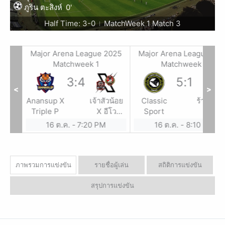
ภูริน ตะสิงห์
0'
Half Time: 3-0
MatchWeek 1 Match 3
|
2025
Major Arena League 2025
Major Arena League 20
Matchweek 1
Matchweek 1
3
:
4
5
:
1
<
>
ารค้า
Anansup X
เจ้าสัวน้อย
Classic
ร้านชำบา
ฉาย
Triple P
X อีโว
Sport
สปอร์ต
16 ต.ค.
-
7:20 PM
16 ต.ค.
-
8:10 PM
ภาพรวมการแข่งขัน
รายชื่อผู้เล่น
สถิติการแข่งขัน
สรุปการแข่งขัน