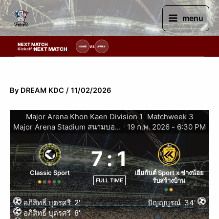
Skip
to
menu
content
NEXT MATCH
ยการแข่งขัน | รอระบุวันแข่งขัน | รอข้อมูลทีมแข่งขัน
VS
HOME
AWAY
NEXT MATCH
Kickoff :
By
DREAM KDC
/
11/02/2026
|
Major Arena Khon Kaen Division 1
Matchweek 3
Major Arena Stadium สนามบอลหญ้าเทียมในร่มขอนแก่น
19 ก.พ. 2026
-
6:30 PM
|
7
:
1
Classic Sport
เฮียกันต์ Sport x ช่างน้อย
รับสร้างบ้าน
FULL TIME
อภิสิทธิ์ บุตรศรี
2'
ปัญญบูรณ์
34'
อภิสิทธิ์ บุตรศรี
8'