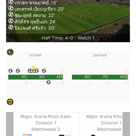
ภราดร พรมมาตย์
18'
เสกสรรค์ เงียบภูเขียว
20'
ชนะยุทธ์ สดงาม
22'
ศักดิ์ธัช ฤทธิ์นอก
24'
ปิยะพงศ์ ศรีแก้ว
30'
Half Time: 4-0
Match 1
|
1st Half
2nd Half
15'
30'
45'
1'
60'
75'
90'
2'
aen
Major Arena Khon Kaen
Major Arena Khon Kae
Division 1
Division 1
Matchweek 3
Matchweek 3