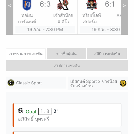
6
:
3
6
:
1
<
>
ันต์
ทอฝัน
เจ้าสัวน้อย
ทริปเปิ้ลพี
AR SPO
t x
การ์เมนท์
X อีโว
สปอร์ต x
อย รับ
สปอร์ต
ด่านตรวจ
19 ก.พ.
-
7:30 PM
19 ก.พ.
-
8:30 PM
บ้าน
ขอนแก่น by
นำเจริญ สป
ภาพรวมการแข่งขัน
รายชื่อผู้เล่น
สถิติการแข่งขัน
สรุปการแข่งขัน
เฮียกันต์ Sport x ช่างน้อย
Classic Sport
รับสร้างบ้าน
Goal
2'
1:0
อภิสิทธิ์ บุตรศรี