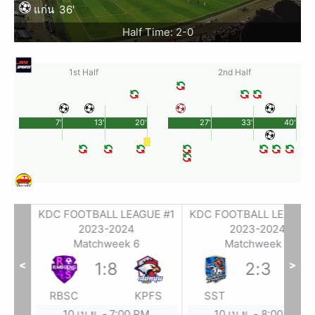
แก่น
36'
Half Time: 2-0
1st Half
2nd Half
7'
13'
20'
27'
33'
40'
E #1
KDC FOOTBALL LEAGUE #1
KDC FOOTBALL LEAGUE 
2023-2024
2023-2024
Matchweek 6
Matchweek 6
<
>
1
:
8
2
:
3
SP
RBSC
KPFS
SST
WTP
10 เม.ย.
-
7:00 PM
10 เม.ย.
-
8:00 PM