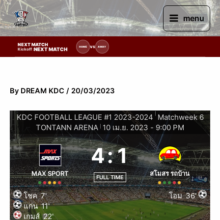
Skip
to
menu
content
NEXT MATCH
ยการแข่งขัน | รอระบุวันแข่งขัน | รอข้อมูลทีมแข่งขัน
VS
HOME
AWAY
NEXT MATCH
Kickoff :
By
DREAM KDC
/
20/03/2023
|
KDC FOOTBALL LEAGUE #1 2023-2024
Matchweek 6
TONTANN ARENA
10 เม.ย. 2023
-
9:00 PM
|
4
:
1
MAX SPORT
สโมสร รถบ้าน
FULL TIME
โชค
7'
โอม
36'
แก่น
11'
เกมส์
22'