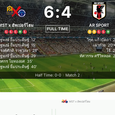
6
:
4
MST x อัพเปอร์โฮม
AR SPORT
FULL TIME
L
L
L
W
L
D
D
L
L
W
ฐพงษ์ ยิ้มประดิษฐ์
12'
วิรุต แก้วปัดถา
2
ฐพงษ์ ยิ้มประดิษฐ์
15'
เฉาก๋วย
20'+
รงค์ศักดิ ราชวงษา
28'
โจ้
2
ฐพงษ์ ยิ้มประดิษฐ์
29'
ทัศวรรษ ศรีวิหลอด
2
งศกร โยทองยศ
35'
ฐพงษ์ ยิ้มประดิษฐ์
40'
Half Time: 0-0
Match 2
|
MST x อัพเปอร์โฮม