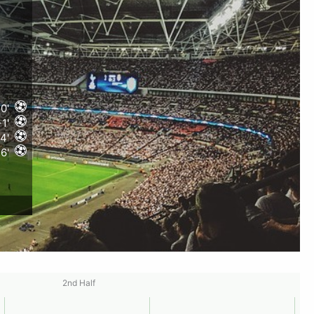
0'
1'
4'
6'
2nd Half