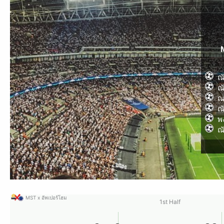
ณั
ณั
ณ
ณั
พ
ณั
MST x อัพเปอร์โฮม
1st Half