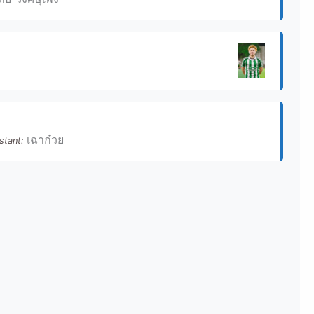
เฉาก๋วย
istant: