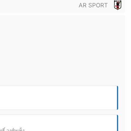
AR SPORT
ธิ์ วงศ์ษุเพ็ง