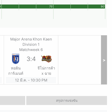
'
75'
90'
Major Arena Khon Kaen
Division 1
Matchweek 6
3
:
4
>
ทอฝัน
จีโน่การค้า
การ์เมนท์
x ฉาย
12 มี.ค.
-
10:30 PM
สรุปการแข่งขัน