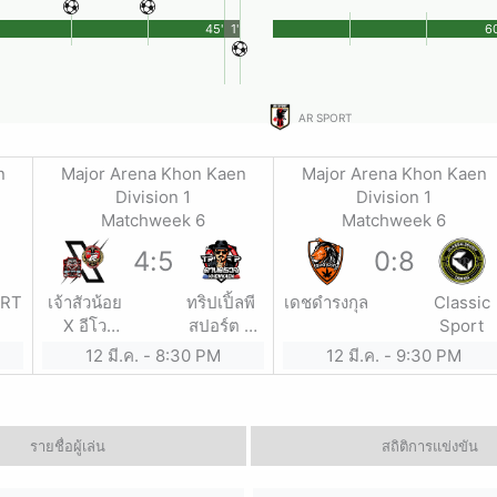
45'
1'
60
AR SPORT
n
Major Arena Khon Kaen
Major Arena Khon Kaen
Division 1
Division 1
Matchweek 6
Matchweek 6
4
:
5
0
:
8
ORT
เจ้าสัวน้อย
ทริปเปิ้ลพี
เดชดำรงกุล
Classic
X อีโว
สปอร์ต x
Sport
สปอร์ต
ด่านตรวจ
12 มี.ค.
-
8:30 PM
12 มี.ค.
-
9:30 PM
ขอนแก่น
by นำเจริญ
สป
รายชื่อผู้เล่น
สถิติการแข่งขัน