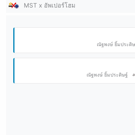
MST x อัพเปอร์โฮม
ณัฐพงษ์ ยิ้มประดิษ
ณัฐพงษ์ ยิ้มประดิษฐ์
a