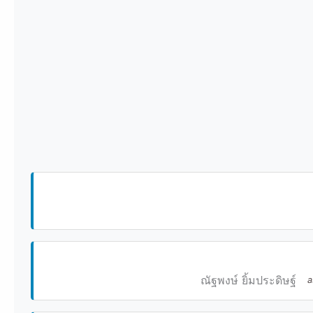
ณัฐพงษ์ ยิ้มประดิษฐ์
a