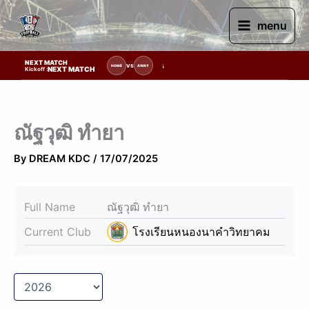
Skip
to
menu
content
NEXT MATCH
รายการแข่งขัน | รอระบุวันแข่งขัน | รอข้อมูลทีมแข่งขัน
VS
HOME
AWAY
NEXT MATCH
Kickoff :
ณัฐวุฒิ ทำยา
By
DREAM KDC
/
17/07/2025
Full Name
ณัฐวุฒิ ทำยา
Current Club
โรงเรียนหนองนาคำวิทยาคม