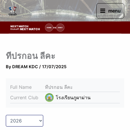
Skip
to
menu
content
NEXT MATCH
ายการแข่งขัน | รอระบุวันแข่งขัน | รอข้อมูลทีมแข่งขัน
VS
HOME
AWAY
NEXT MATCH
Kickoff :
ทีปรกอน ลีคะ
By
DREAM KDC
/
17/07/2025
Full Name
ทีปรกอน ลีคะ
Current Club
โรงเรียนภูผาม่าน