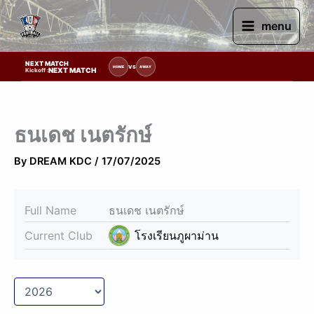
Skip
to
menu
content
NEXT MATCH
รายการแข่งขัน | รอระบุวันแข่งขัน | รอข้อมูลทีมแข่งขัน
VS
HOME
AWAY
NEXT MATCH
Kickoff :
ธนเดช เนตรักษ์
By
DREAM KDC
/
17/07/2025
Full Name
ธนเดช เนตรักษ์
Current Club
โรงเรียนภูผาม่าน