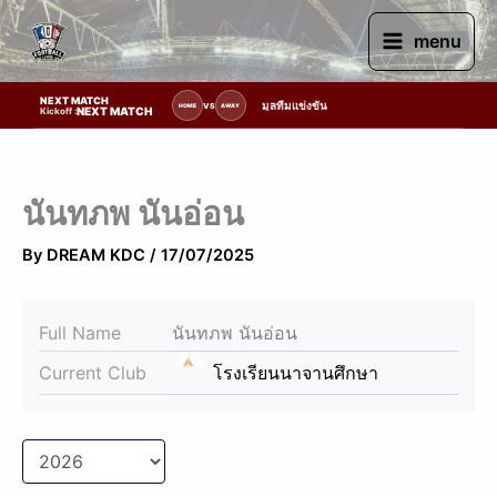
Skip
to
menu
content
NEXT MATCH
รายการแข่งขัน | รอระบุวันแข่งขัน | รอข้อมูลทีมแข่งขัน
VS
HOME
AWAY
NEXT MATCH
Kickoff :
นันทภพ นันอ่อน
By
DREAM KDC
/
17/07/2025
Full Name
นันทภพ นันอ่อน
Current Club
โรงเรียนนาจานศึกษา