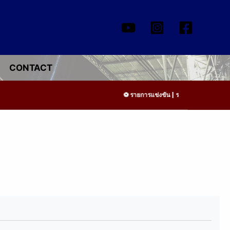
CONTACT
รายการแข่งขัน | รอระบุวันแข่งขัน | รอ