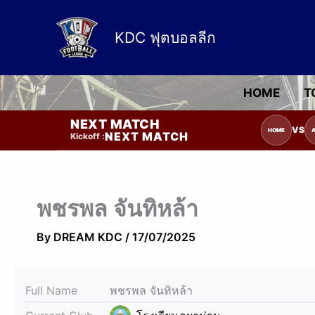
Skip
to
KDC ฟุตบอลลีก
content
HOME
T
NEXT MATCH
รายการแข่งขัน | รอระบุวันแข่งขัน | รอข
VS
HOME
NEXT MATCH
Kickoff :
พชรพล จันทิหล้า
By
DREAM KDC
/
17/07/2025
Full Name
พชรพล จันทิหล้า