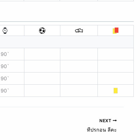
90`
90`
90`
90`
NEXT
ทีปรกอน ลีคะ