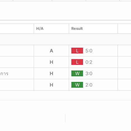
H/A
Result
A
L
5:0
H
L
0:2
ยการ
H
W
3:0
H
W
2:0