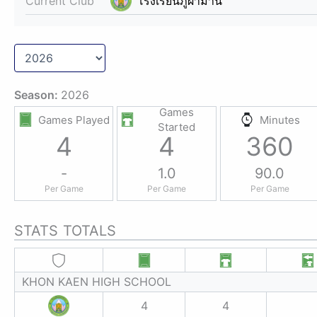
Current Club
โรงเรียนภูผาม่าน
Season:
2026
Games
Games Played
Minutes
Started
4
4
360
-
1.0
90.0
Per Game
Per Game
Per Game
STATS TOTALS
KHON KAEN HIGH SCHOOL
4
4