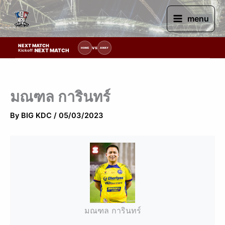
Skip
to
menu
content
NEXT MATCH
รายการแข่งขัน | รอระบุวันแข่งขัน | รอข้อมูลทีมแข่งขัน
VS
HOME
AWAY
NEXT MATCH
Kickoff :
มณฑล การินทร์
By
BIG KDC
/
05/03/2023
มณฑล การินทร์