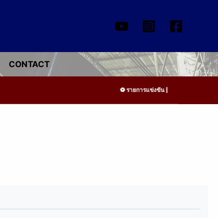
CONTACT
รายการแข่งขัน | รอระบุวันแข่งขัน | ร