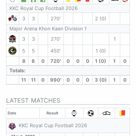
KKC Royal Cup Football 2026
3
3
270′
2 (0)
Major Arena Khon Kaen Division 1
3
3
270′
1
5
5
450′
1 (0)
8
8
0
720′
0
0
0
1 (0)
1
0
Totals:
11
11
0
990′
0
0
0
3 (0)
1
0
LATEST MATCHES
Date
Result
KKC Royal Cup Football 2026