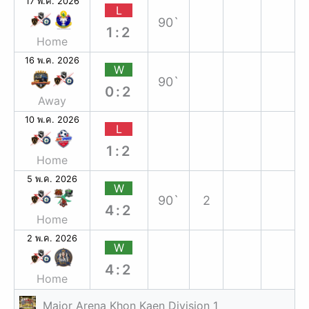
17 พ.ค. 2026
L
90`
1:2
Home
16 พ.ค. 2026
W
90`
0:2
Away
10 พ.ค. 2026
L
1:2
Home
5 พ.ค. 2026
W
90`
2
4:2
Home
2 พ.ค. 2026
W
4:2
Home
Major Arena Khon Kaen Division 1