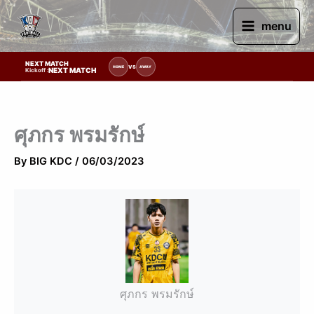
Skip
to
menu
content
NEXT MATCH
รายการแข่งขัน | รอระบุวันแข่งขัน | รอข้อมูลทีมแข่งขัน
VS
HOME
AWAY
NEXT MATCH
Kickoff :
ศุภกร พรมรักษ์
By
BIG KDC
/
06/03/2023
ศุภกร พรมรักษ์