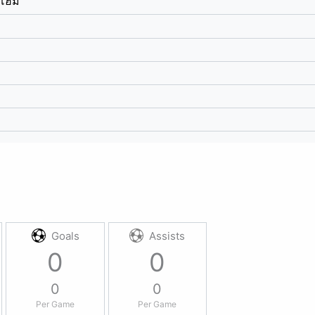
์โฮม
Goals
Assists
0
0
0
0
Per Game
Per Game