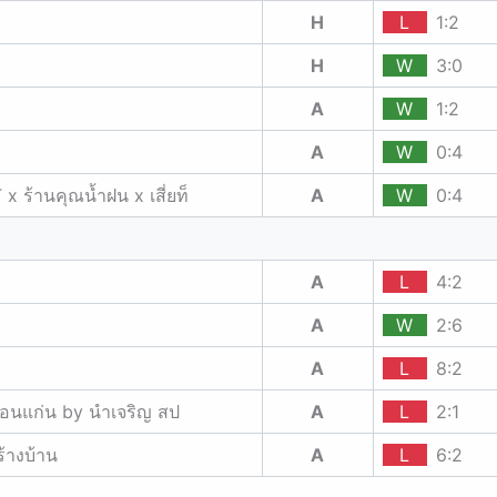
H
L
1:2
H
W
3:0
A
W
1:2
A
W
0:4
ร้านคุณน้ำฝน x เสี่ยท็
A
W
0:4
A
L
4:2
A
W
2:6
A
L
8:2
จขอนแก่น by นำเจริญ สป
A
L
2:1
ร้างบ้าน
A
L
6:2