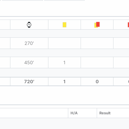
270′
450′
1
720′
1
0
H/A
Result