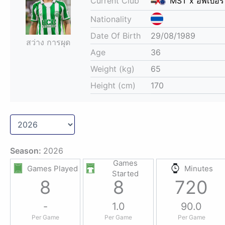
Current Club
MST x อัพเปอร
Nationality
Date Of Birth
29/08/1989
สว่าง การผุด
Age
36
Weight (kg)
65
Height (cm)
170
Season:
2026
Games
Games Played
Minutes
Started
8
8
720
-
1.0
90.0
Per Game
Per Game
Per Game