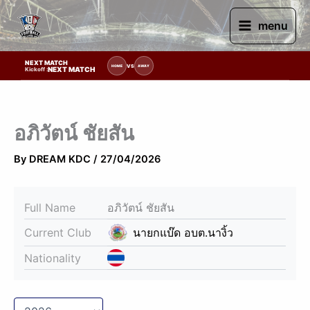
Skip
to
menu
content
NEXT MATCH
ารแข่งขัน | รอระบุวันแข่งขัน | รอข้อมูลทีมแข่งขัน
VS
HOME
AWAY
NEXT MATCH
Kickoff :
อภิวัตน์ ชัยสัน
By
DREAM KDC
/
27/04/2026
Full Name
อภิวัตน์ ชัยสัน
Current Club
นายกแบ๊ด อบต.นางิ้ว
Nationality