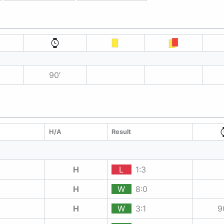
90′
H/A
Result
H
L
1:3
H
W
8:0
H
W
3:1
9