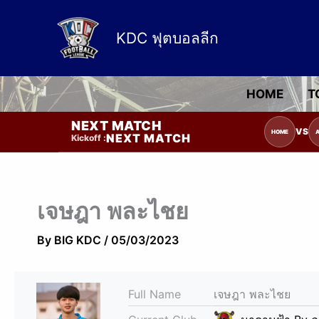
Skip
to
KDC ฟุตบอลลีก
content
HOME
T
NEXT MATCH
รายการแข่งขัน | รอระบุวันแข่งขัน | รอข
VS
HOME
NEXT MATCH
Kickoff :
เจษฎา พละไชย
By
BIG KDC
/
05/03/2023
Full Name
เจษฎา พละไชย