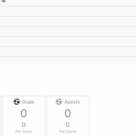
ฉาย
Goals
Assists
0
0
0
0
Per Game
Per Game