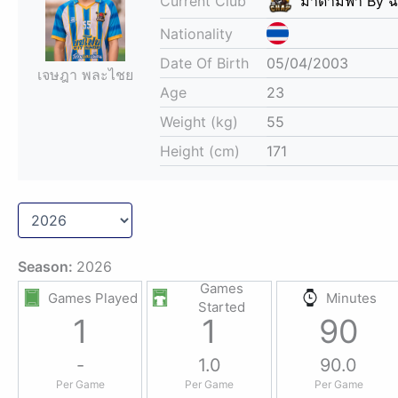
Current Club
มาดามฟ้า By 
Nationality
Date Of Birth
05/04/2003
เจษฎา พละไชย
Age
23
Weight (kg)
55
Height (cm)
171
Season:
2026
Games
Games Played
Minutes
Started
1
1
90
-
1.0
90.0
Per Game
Per Game
Per Game