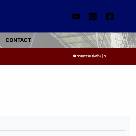
CONTACT
รายการแข่งขัน | รอระบุวันแข่งขัน | รอ