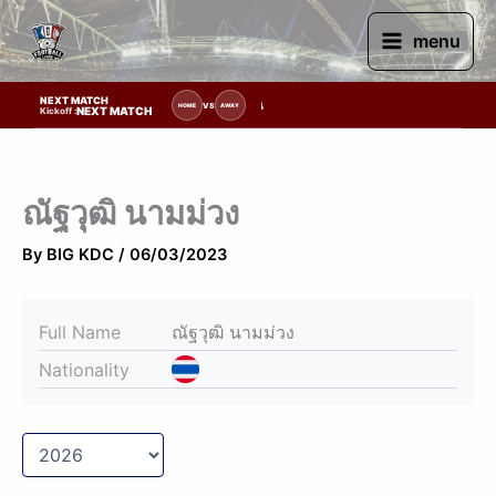
Skip
to
menu
content
NEXT MATCH
รายการแข่งขัน | รอระบุวันแข่งขัน | รอข้อมูลทีมแข่งขัน
VS
HOME
AWAY
NEXT MATCH
Kickoff :
ณัฐวุฒิ นามม่วง
By
BIG KDC
/
06/03/2023
Full Name
ณัฐวุฒิ นามม่วง
Nationality