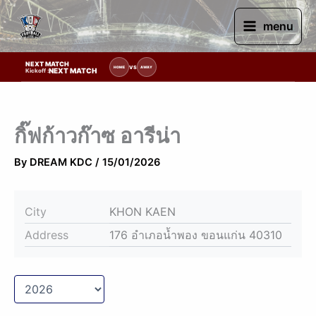
Skip
to
menu
content
NEXT MATCH
่งขัน | รอระบุวันแข่งขัน | รอข้อมูลทีมแข่งขัน
VS
HOME
AWAY
NEXT MATCH
Kickoff :
กิ๊ฟก้าวก๊าซ อารีน่า
By
DREAM KDC
/
15/01/2026
City
KHON KAEN
Address
176 อำเภอน้ำพอง ขอนแก่น 40310