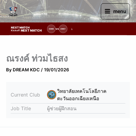
Skip
to
menu
content
NEXT MATCH
รายการแข่งขัน | รอระบุวันแข่งขัน | รอข้อมูลทีมแข่งขัน
VS
HOME
AWAY
NEXT MATCH
Kickoff :
ณรงค์ ท่วมไธสง
By
DREAM KDC
/
19/01/2026
วิทยาลัยเทคโนโลยีภาค
Current Club
ตะวันออกเฉียงเหนือ
Job Title
ผู้ช่วยผู้ฝึกสอน