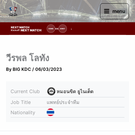
Skip
to
menu
content
NEXT MATCH
รายการแข่งขัน | รอระบุวันแข่งขัน | รอข้อมูลทีมแข่งขัน
VS
HOME
AWAY
NEXT MATCH
Kickoff :
วีรพล โลทัง
By
BIG KDC
/
06/03/2023
Current Club
หมอนขิด ยูไนเต็ด
Job Title
แพทย์ประจำทีม
Nationality