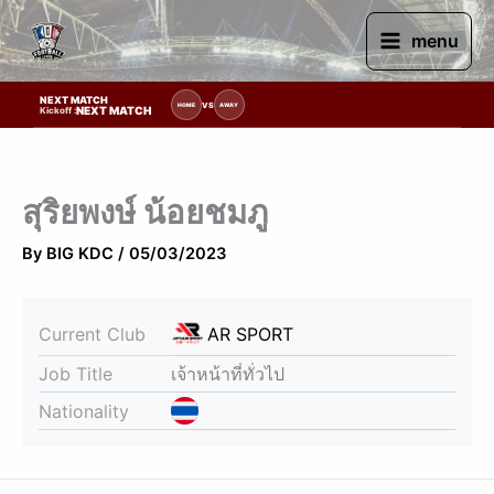
Skip
to
menu
content
NEXT MATCH
ายการแข่งขัน | รอระบุวันแข่งขัน | รอข้อมูลทีมแข่งขัน
VS
HOME
AWAY
NEXT MATCH
Kickoff :
สุริยพงษ์ น้อยชมภู
By
BIG KDC
/
05/03/2023
Current Club
AR SPORT
Job Title
เจ้าหน้าที่ทั่วไป
Nationality