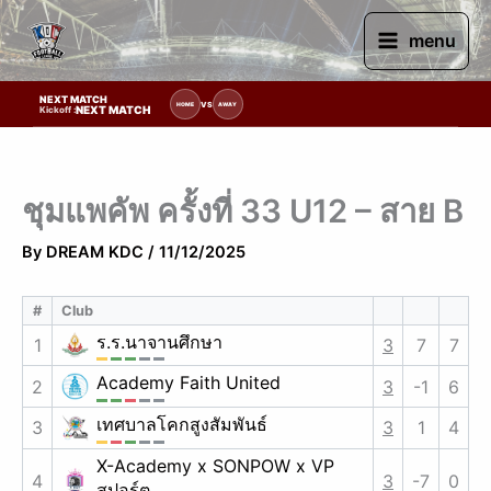
Skip
to
menu
content
NEXT MATCH
รายการแข่งขัน | รอระบุวันแข่งขัน | รอข้อมูลทีมแข่งขัน
VS
HOME
AWAY
NEXT MATCH
Kickoff :
ชุมแพคัพ ครั้งที่ 33 U12 – สาย B
By
DREAM KDC
/
11/12/2025
#
Club
ร.ร.นาจานศึกษา
1
3
7
7
Academy Faith United
2
3
-1
6
เทศบาลโคกสูงสัมพันธ์
3
3
1
4
X-Academy x SONPOW x VP
4
3
-7
0
สปอร์ต