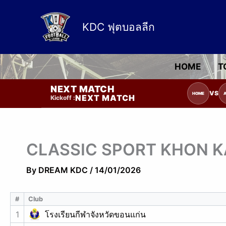
Skip
to
KDC ฟุตบอลลีก
content
HOME
T
NEXT MATCH
รายการแข่งขัน | รอระบุวันแข่งขัน | รอ
VS
HOME
NEXT MATCH
Kickoff :
CLASSIC SPORT KHON K
By
DREAM KDC
/
14/01/2026
#
Club
1
โรงเรียนกีฬาจังหวัดขอนแก่น