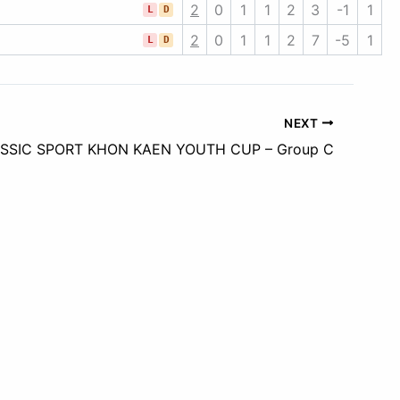
2
0
1
1
2
3
-1
1
L
D
2
0
1
1
2
7
-5
1
L
D
NEXT
SSIC SPORT KHON KAEN YOUTH CUP – Group C