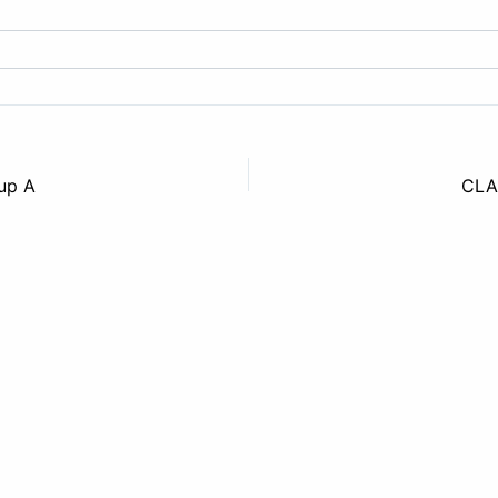
up A
CLA