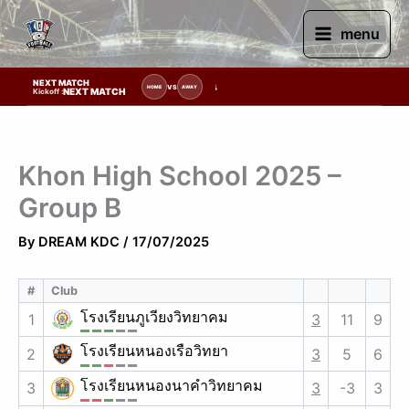
Skip
to
menu
content
NEXT MATCH
รายการแข่งขัน | รอระบุวันแข่งขัน | รอข้อมูลทีมแข่งขัน
VS
HOME
AWAY
NEXT MATCH
Kickoff :
Khon High School 2025 –
Group B
By
DREAM KDC
/
17/07/2025
#
Club
โรงเรียนภูเวียงวิทยาคม
1
3
11
9
โรงเรียนหนองเรือวิทยา
2
3
5
6
โรงเรียนหนองนาคำวิทยาคม
3
3
-3
3